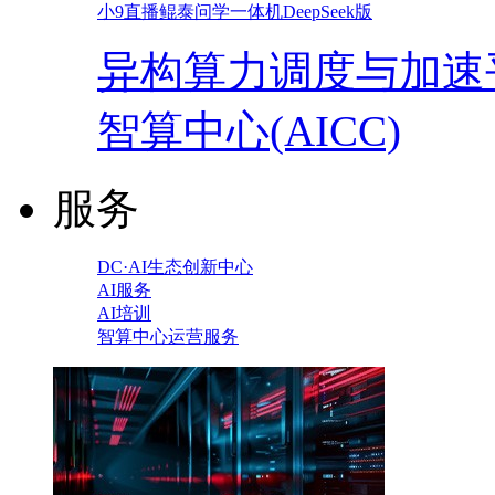
小9直播鲲泰问学一体机DeepSeek版
异构算力调度与加速
智算中心(AICC)
服务
DC·AI生态创新中心
AI服务
AI培训
智算中心运营服务